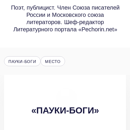
ПАУКИ-БОГИ
МЕСТО
«ПАУКИ-БОГИ»
Игорь Озерский представил
на рассмотрение два рассказа —
«Пауки-боги» и «Место». Один из них
мне известен, я готовила вопросы
к интервью с писателем для нашего
портала в связи с тем, что И. Озерский
вышел в финал конкурса
остросюжетного рассказа «Детектив
Достоевский» в конце 2021 года.
Рассказ «Пауки-боги» можно считать
«проверенным», с ним познакомились
многие участники литпроцесса