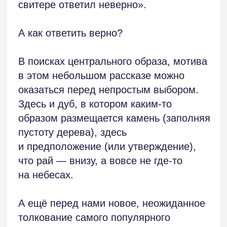
так же долго, как и я. Только их почему-
Такие мысли о первом рассказе.
то не видно. Иногда немного слышно.
Да и то, лишь тени их тяжёлых
возгласов…».
Теперь — вопросы к автору
и предложение.
Кто они — рассказчик, Дежурный,
другие невидимые ожидающие? Что
за поезд? Как рассказчик оказался
на станции? Билета нет, багажа нет,
информации нет, часов нет… Почему
лишь некоторых из них рассказчик
может увидеть и начинает
их «обрабатывать» своим текстом,
заражающим безнадёгой. Он — некий
искуситель, подсадная утка? От кого?
Образ поезда — возможно, проводник
в иной, ирреальный мир…
Время здесь не делится на минуты?..