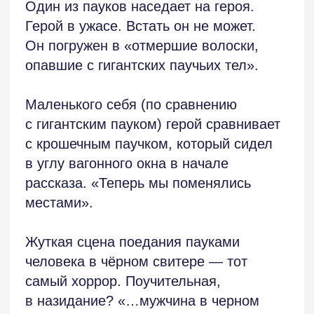
Через много лет угроза девочки кажется
герою смешной. «В детстве же всё
представляется иначе».
Паук не был убит до конца, а лишь
изуродован мальчиком. У него
переломаны ноги. Вот он теперь, перед
нами, раненый гигант. «- Зачем ты это
сделал?» — а под силу ли большинству
людей ответить на этот вопрос?
Не слишком ли он сложен?
«МЕСТО»
Интересно, что в версии автора «Ева»
не пострадала и она-то как раз
В тексте рассказа «Место» есть
отправилась в рай, тот самый, который
сильные моменты. Вот два из них:
внизу.
«Превращает секунды в минуты,
Правда, и процесс возвращения «Евы»
часы — в дни и годы, заставляет сидеть
в рай — ну очень уж специфическое,
и вслушиваться в ледяные порывы
своеобразное. «Рай, путь в который
ветра: донесут ли они звуки поезда…».
пролегает через отмершую паучью
плоть…». В рай ли?..
«По крайней мере те, кто ожидает