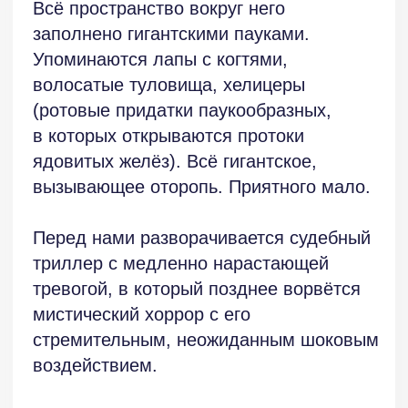
А ещё перед нами новое, неожиданное
толкование самого популярного
библейского сюжета — о первой
женщине Еве и её взаимоотношениях
с Адамом и змеем. «Убей паука!» —
требует «Ева», девочка-соседка. Нам
неизвестно, кто в данном случае
выступил в роли змея-искусителя,
но можно догадаться, что не обошлось
без участия теперешних судей.
Мы не знаем, как отнёсся
к предложению Евы — вкусить
плоды — Адам, что он думал
и чувствовал. Герой рассказа «Пауки-
боги», вспоминая теперь эпизод
из своего детства, не может понять,
почему тогда послушал девочку.
Девочка ставит условие: «Ты либо его
убьёшь, либо я домой!».