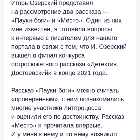
и оценили его по достоинству. Рассказ
«Место» я прочитала впервые.
И у меня к нему и по нему возникло
много вопросов и предложений автору.
Но — обо всём по порядку.
Раз уж рассказы присланы парой,
поневоле начнёшь их сравнивать
и сопоставлять. Тем более, что
пересекаются основные понятия
и образы — скоротечность жизни, время
бегущее и время остановившееся,
поезд… Выбор, судьба, преступление
(грех) и наказание…
Эти рассказы различаются по «степени
готовности». Первый рассказ состоялся.
О нём можно рассуждать в таком
ключе — что он может дать каждому
читателю, на какие мысли натолкнуть,
какие вызвать чувства и воспоминания.