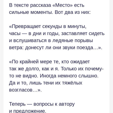
успевший срубить тот самый
диковинный дуб, вместе с камнем.
Достаточно силы мысли и чувства,
которые ожили, задвигались в читателе
благодаря двум рассказам.
Уверена, что есть ещё на нашем свете
то, чем можно заполнить ощущаемую
пустоту внутри -кроме как табачным
дымом.
Уверена, что И. Озерский-писатель
честен с самим собой и пишет о том,
что действительно важно для него. Это
трудный путь, долгий. Но, на мой
взгляд, единственно правильный, если
через писательство нужно найти ответы
03
на главные вопросы.
МНЕНИЯ ПИСАТЕЛЕЙ
И ЛИТЕРАТУРНЫХ КРИТИКОВ
Смысл в пути.
ПОХОЖЕЕ