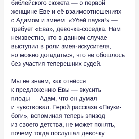
Почему нельзя подходить к Дежурному
слишком близко?
Вопросы не иссякают…
Второй рассказ многословен,
избыточен, не выверен.
По замыслу, мне кажется,
он притчеобразен. Поэтому тут нужно
меньше слов. Лишние размывают
смысл. Каждое слово в подобном
тексте должно быть очень точным
и обязательным.
И очень точный к концу должен
вырисовываться смысл.
Философская притча — это короткий
рассказ-иносказание + мораль. Можно
обойтись без выпуклой, явной морали.