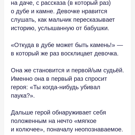
с крошечным паучком, который сидел
в углу вагонного окна в начале
рассказа. «Теперь мы поменялись
местами».
Жуткая сцена поедания пауками
человека в чёрном свитере — тот
самый хоррор. Поучительная,
в назидание? «…мужчина в черном
свитере ответил неверно».
А как ответить верно?
В поисках центрального образа, мотива
в этом небольшом рассказе можно
оказаться перед непростым выбором.
Здесь и дуб, в котором каким-то
образом размещается камень (заполняя
пустоту дерева), здесь
и предположение (или утверждение),
что рай — внизу, а вовсе не где-то
на небесах.