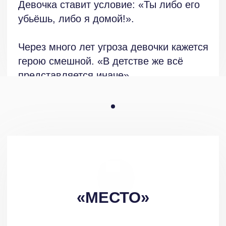
Думаю, что многие вопросы и возникать
не будут, когда текст обретёт
окончательный вид.
Закончу высказыванием Ф. Кафки:
«Книга должна быть топором,
способным разрубить замёрзшее море
внутри нас. Я в это верю».
Топор, разрубающий море (пусть даже
лёд моря), — образ в чём-то сродни
камню внутри дуба. Высказывание
вспомнилось именно благодаря
парадоксальности, неочевидности
обоих образов. И — силе, заключённой
в них.
Что-то очевидно тронулось во мне
после прочтения двух рассказов Игоря
Озерского. Возможно, это именно лёд
и именно морской.
Пусть это не топор, кстати, уже