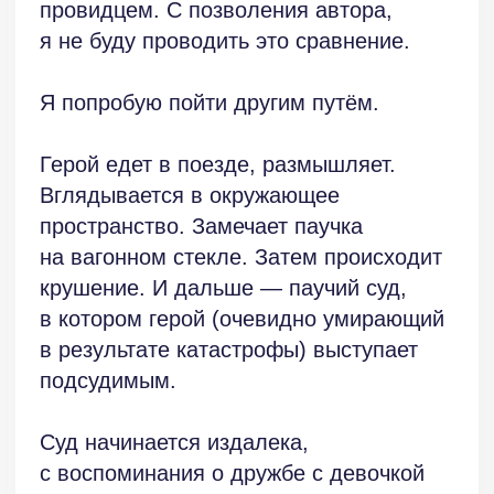
Всё пространство вокруг него
заполнено гигантскими пауками.
Упоминаются лапы с когтями,
волосатые туловища, хелицеры
(ротовые придатки паукообразных,
в которых открываются протоки
ядовитых желёз). Всё гигантское,
вызывающее оторопь. Приятного мало.
Перед нами разворачивается судебный
триллер с медленно нарастающей
тревогой, в который позднее ворвётся
мистический хоррор с его
стремительным, неожиданным шоковым
воздействием.
Один из пауков наседает на героя.
Герой в ужасе. Встать он не может.
Он погружен в «отмершие волоски,
опавшие с гигантских паучьих тел».
Маленького себя (по сравнению
с гигантским пауком) герой сравнивает