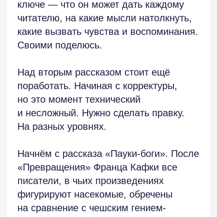
в котором герой (очевидно умирающий
в результате катастрофы) выступает
подсудимым.
Суд начинается издалека,
с воспоминания о дружбе с девочкой
на даче, с рассказа (в который раз)
о дубе и камне. Девочке нравится
слушать, как мальчик пересказывает
историю, услышанную от бабушки.
«Откуда в дубе может быть камень!» —
в который же раз восклицает девочка.
Она же становится и первой/ым судьёй.
Именно она в первый раз спросит
героя: «Ты когда-нибудь убивал
паука?».
Дальше герой обнаруживает себя
положенным на нечто «мягкое
и колючее», поначалу неопознаваемое.