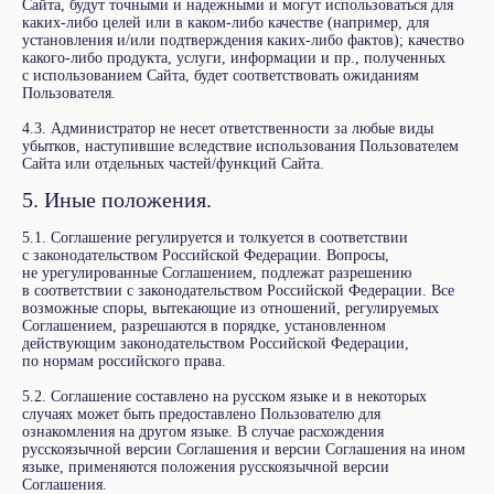
Сайта, будут точными и надежными и могут использоваться для
Княгиня Огня
каких-либо целей или в каком-либо качестве (например, для
Об
установления и/или подтверждения каких-либо фактов); качество
авторе
Критика
какого-либо продукта, услуги, информации и пр., полученных
с использованием Сайта, будет соответствовать ожиданиям
Пользователя.
ОЗЁРСКИЙ
4.3. Администратор не несет ответственности за любые виды
убытков, наступившие вследствие использования Пользователем
Сайта или отдельных частей/функций Сайта.
5. Иные положения.
© ИГОРЬ ОЗЁРСКИЙ,
2024
ПОЛИТИКА
5.1. Соглашение регулируется и толкуется в соответствии
КОНФИДЕНЦИАЛЬНОСТИ
с законодательством Российской Федерации. Вопросы,
ПОЛЬЗОВАТЕЛЬСКОЕ
СОГЛАШЕНИЕ
не урегулированные Соглашением, подлежат разрешению
СДЕЛАНО В CEDRO
в соответствии с законодательством Российской Федерации. Все
AGENCY
возможные споры, вытекающие из отношений, регулируемых
Соглашением, разрешаются в порядке, установленном
действующим законодательством Российской Федерации,
по нормам российского права.
5.2. Соглашение составлено на русском языке и в некоторых
случаях может быть предоставлено Пользователю для
ознакомления на другом языке. В случае расхождения
русскоязычной версии Соглашения и версии Соглашения на ином
языке, применяются положения русскоязычной версии
Соглашения.