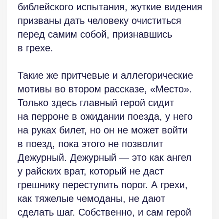
отвратительные картины, как гигантские
пауки разрывают человеческую плоть,
это в конечном счете усилит
внутреннюю идею рассказа, позволит
донести до читателя его
притчеобразный смысл.
Между тем это не так. Притчи тем
и отличаются, что они очень короткие,
афористичные, не перегружены
лишними деталями и ответвлениями
сюжета. Притча — это не сложное
уравнение, не задача из учебника этики.
Это простой пример. Вот некто
поступил так и так, и с ним произошло
то-то и то-то. Действия — результат —
моральный вывод (хотя можно и без
морали, каждый сам в состоянии
домыслить). Игорь Озерский написал
два рассказа, иллюстрирующие
максимы преступления и неизбежного
наказания, и «хотел бы в рай, да грехи
не пускают». Он придумал сюжеты,