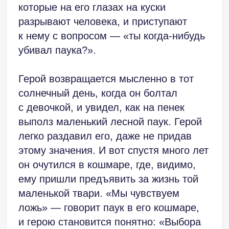
и явился к грешнику получить
единственно верный ответ. Это такая
фантастическая, мистическая
аллегория, когда заурядное дорожное
впечатление (увидел паучка)
разрастается до масштабов
библейского испытания, жуткие видения
призваны дать человеку очиститься
перед самим собой, признавшись
в грехе.
Такие же притчевые и аллегорические
мотивы во втором рассказе, «Место».
Только здесь главный герой сидит
на перроне в ожидании поезда, у него
на руках билет, но он не может войти
в поезд, пока этого не позволит
Дежурный. Дежурный — это как ангел
у райских врат, который не даст
грешнику переступить порог. А грехи,
как тяжелые чемоданы, не дают
сделать шаг. Собственно, и сам герой