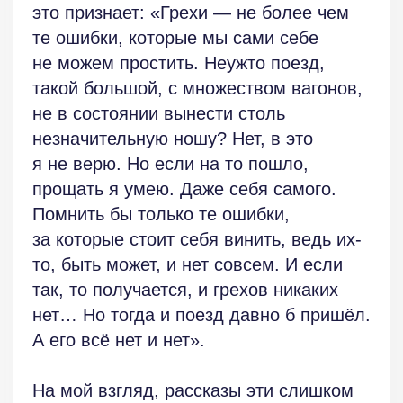
которые должны продемонстрировать
нам механику этих этических примеров.
Но шестерни проворачиваются
со скрипом: уж больно много лишнего,
отвлекающего, декоративного,
ненужного. Притча должна быть
короткой, как сонет, и поражающей
читателя как tour de grace,
милосердный удар шпагой в самое
читательское сердце.
Наверно, полагается в финале разбора
дать автору какой-нибудь совет.
Способности у Игоря Озерского есть,
наверно, когда-нибудь он представит
целую галерею таких рассказов-притч.
Совет такой: написав рассказ,
перечитать и сократить вдвое.
Перечитать повторно — и сократить
еще вдвое. Оставляя самое важное,
неотъемлемое, ключевое. В данном
случае дорожные впечатления,