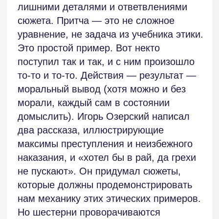
бой, атакуя эти гигантские огненные
шары. И какая концовка потрясающая:
«(Мальчик) долго не сводил глаз
с незаметного шарика между травинок,
взрослея. Его трясло. Он чувствовал
себя ничтожеством». Рассказ
коротенький, два десятка предложений,
но раз прочитав, его уже не забудешь.
ВСЕ ОТЗЫВЫ
СЛЕД. ОТЗЫВ
СЛЕДУЮЩИЙ ОТЗЫВ