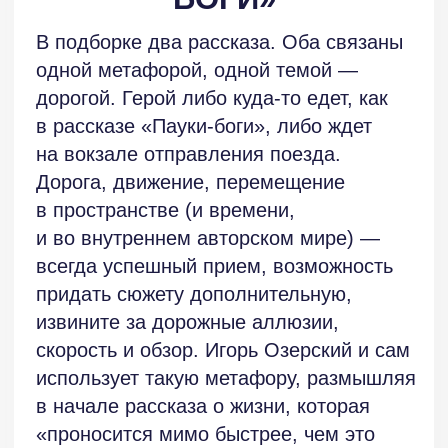
использует такую метафору, размышляя
в начале рассказа о жизни, которая
«проносится мимо быстрее, чем это
может показаться». Судя по этому
замечанию, автор — человек зрелый,
юноша не стал бы рассуждать
о быстротечности жизни. Впрочем, это
не более чем мое предположение.
В первом рассказе главный герой едет
в поезде, замечает забившегося
в оконную щель паука. Туман за окном,
неожиданно обнаружившийся сосед
заставляют героя обратиться
к воспоминаниям. Он вспоминает свое
детство, вспоминает бабушку, девочку,
которая жила по соседству… И тут
словно проваливается в кошмар наяву,
где его окружают гигантские пауки,
которые на его глазах на куски
разрывают человека, и приступают
к нему с вопросом — «ты когда-нибудь