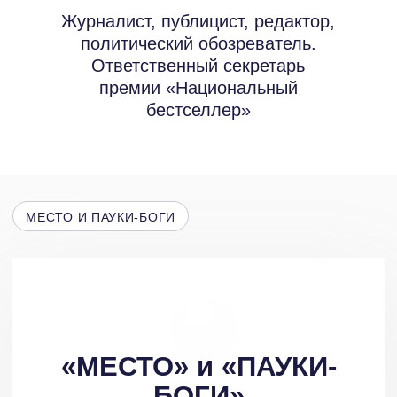
МЕСТО И ПАУКИ-БОГИ
«МЕСТО» и «ПАУКИ-
БОГИ»
В подборке два рассказа. Оба связаны
одной метафорой, одной темой —
дорогой. Герой либо куда-то едет, как
в рассказе «Пауки-боги», либо ждет
на вокзале отправления поезда.
Дорога, движение, перемещение
в пространстве (и времени,
и во внутреннем авторском мире) —
всегда успешный прием, возможность
придать сюжету дополнительную,
извините за дорожные аллюзии,
скорость и обзор. Игорь Озерский и сам