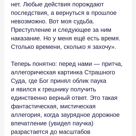
это признает: «Грехи — не более чем
те ошибки, которые мы сами себе
не можем простить. Неужто поезд,
такой большой, с множеством вагонов,
не в состоянии вынести столь
незначительную ношу? Нет, в это
я не верю. Но если на то пошло,
прощать я умею. Даже себя самого.
Помнить бы только те ошибки,
за которые стоит себя винить, ведь их-
то, быть может, и нет совсем. И если
так, то получается, и грехов никаких
нет… Но тогда и поезд давно б пришёл.
А его всё нет и нет».
На мой взгляд, рассказы эти слишком
аллегоричны. Автору кажется, что если
он максимально усложнит
повествование, насытит его
множеством мелких деталей,
подробностей, размышлений,
внутренней речи, покажет читателю