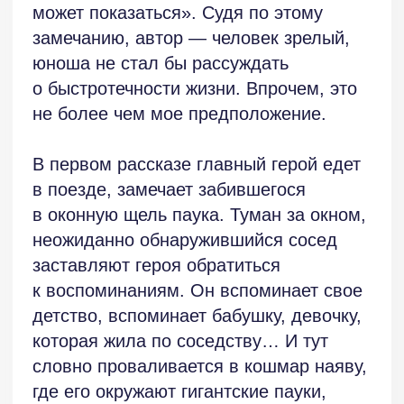
убивал паука?».
Герой возвращается мысленно в тот
солнечный день, когда он болтал
с девочкой, и увидел, как на пенек
выполз маленький лесной паук. Герой
легко раздавил его, даже не придав
этому значения. И вот спустя много лет
он очутился в кошмаре, где, видимо,
ему пришли предъявить за жизнь той
маленькой твари. «Мы чувствуем
ложь» — говорит паук в его кошмаре,
и герою становится понятно: «Выбора
нет. Любые действия порождают
последствия, а вернуться в прошлое
невозможно. Вот моя судьба.
Преступление и следующее за ним
наказание. Но у меня ещё есть время.
Столько времени, сколько я захочу».
Теперь понятно: перед нами — притча,
аллегорическая картинка Страшного
Суда, где Бог принял облик паука