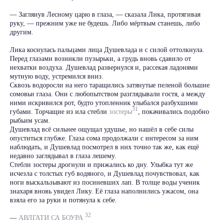
— Заглянув Лесному царю в глаза, — сказала Лика, протягивая
руку, — прежним уже не будешь. Либо мёртвым станешь, либо
другим.
Лика коснулась пальцами лица Душевлада и с силой оттолкнула.
Перед глазами возникли пузырьки, а грудь вновь сдавило от
нехватки воздуха. Душевлад развернулся и, рассекая ладонями
мутную воду, устремился вниз.
Сквозь водоросли на него таращились затянутые пеленой большие
сомовьи глаза. Они с любопытством разглядывали гостя, а между
ними искривился рот, будто утопленник улыбался разбухшими
31
губами. Торчащие из ила стебли
зостеры
, покачивались подобно
рыбьим усам.
Душевлад всё сильнее ощущал удушье, но нашёл в себе силы
опуститься глубже. Глаза сома продолжали с интересом за ним
наблюдать, и Душевлад посмотрел в них точно так же, как ещё
недавно заглядывал в глаза лешему.
Стебли зостеры дрогнули и прижались ко дну. Улыбка тут же
исчезла с толстых губ водяного, и Душевлад почувствовал, как
ноги выскальзывают из посиневших лап. В толще воды ученик
знахаря вновь увидел Лику. Её глаза наполнились ужасом, она
взяла его за руки и потянула к себе.
32
—
АВЛГАТИ СА БОУРА