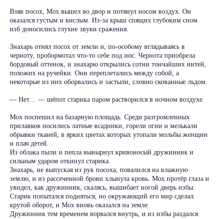
Взяв посох, Мох вышел во двор и потянул носом воздух. Он
оказался густым и кислым. Из-за крыш спящих глубоким сном
изб доносились глухие звуки сражения.
Знахарь отнял посох от земли и, по-особому вглядываясь в
черноту, пробормотал что-то себе под нос. Чернота приобрела
бордовый оттенок, и знахарю открылись сотни тончайших нитей,
похожих на ручейки. Они переплетались между собой, а
некоторые из них оборвались и застыли, словно скованные льдом.
— Нет… — шёпот старика паром растворился в ночном воздухе.
Мох поспешил на базарную площадь. Среди разгромленных
прилавков носились латные всадники, горели огни и мелькали
обрывки тканей, в ярких цветах которых утопали мольбы женщин
и плач детей.
Из облака пыли и пепла вынырнул кривоносый дружинник и
сильным ударом откинул старика.
Знахарь, не выпуская из рук посоха, повалился на влажную
землю, и из рассеченной брови хлынула кровь. Мох протёр глаза и
увидел, как дружинник, скалясь, вышибает ногой дверь избы.
Старик попытался подняться, но окружающий его мир сделал
крутой оборот, и Мох вновь оказался на земле.
Дружинник тем временем ворвался внутрь, и из избы раздался