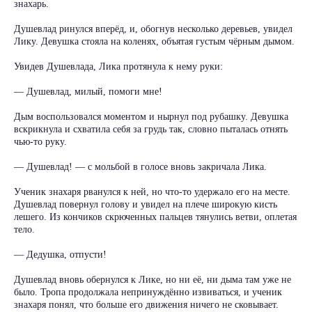
знахарь.
Душевлад ринулся вперёд, и, обогнув несколько деревьев, увидел
Лику. Девушка стояла на коленях, объятая густым чёрным дымом.
Увидев Душевлада, Лика протянула к нему руки:
— Душевлад, милый, помоги мне!
Дым воспользовался моментом и нырнул под рубашку. Девушка
вскрикнула и схватила себя за грудь так, словно пыталась отнять
чью-то руку.
— Душевлад! — с мольбой в голосе вновь закричала Лика.
Ученик знахаря рванулся к ней, но что-то удержало его на месте.
Душевлад повернул голову и увидел на плече широкую кисть
лешего. Из кончиков скрюченных пальцев тянулись ветви, оплетая
тело.
— Дедушка, отпусти!
Душевлад вновь обернулся к Лике, но ни её, ни дыма там уже не
было. Тропа продолжала непринуждённо извиваться, и ученик
знахаря понял, что больше его движения ничего не сковывает.