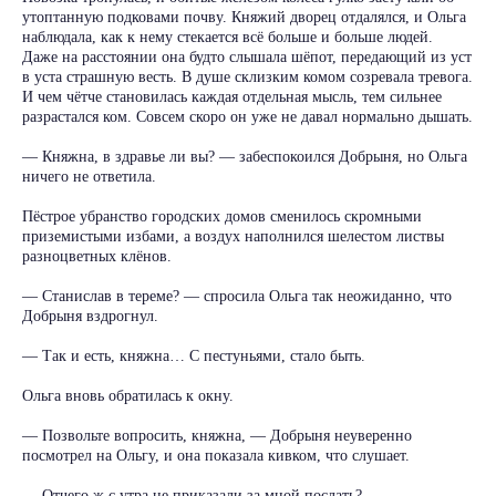
утоптанную подковами почву. Княжий дворец отдалялся, и Ольга
наблюдала, как к нему стекается всё больше и больше людей.
Даже на расстоянии она будто слышала шёпот, передающий из уст
в уста страшную весть. В душе склизким комом созревала тревога.
И чем чётче становилась каждая отдельная мысль, тем сильнее
разрастался ком. Совсем скоро он уже не давал нормально дышать.
— Княжна, в здравье ли вы? — забеспокоился Добрыня, но Ольга
ничего не ответила.
Пёстрое убранство городских домов сменилось скромными
приземистыми избами, а воздух наполнился шелестом листвы
разноцветных клёнов.
— Станислав в тереме? — спросила Ольга так неожиданно, что
Добрыня вздрогнул.
— Так и есть, княжна… С пестуньями, стало быть.
Ольга вновь обратилась к окну.
— Позвольте вопросить, княжна, — Добрыня неуверенно
посмотрел на Ольгу, и она показала кивком, что слушает.
— Отчего ж с утра не приказали за мной послать?