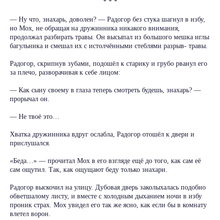
* * *
— Ну что, знахарь, доволен? — Радогор без стука шагнул в избу,
но Мох, не обращая на дружинника никакого внимания,
продолжал разбирать травы. Он высыпал из большого мешка иглы
багульника и смешал их с истолчёнными стеблями разрыв- травы.
Радогор, скрипнув зубами, подошёл к старику и грубо рванул его
за плечо, разворачивая к себе лицом:
— Как сыну своему в глаза теперь смотреть будешь, знахарь? —
прорычал он.
— Не твоё это…
Хватка дружинника вдруг ослабла, Радогор отошёл к двери и
прислушался.
«Беда…» — прочитал Мох в его взгляде ещё до того, как сам её
сам ощутил. Так, как ощущают беду только знахари.
Радогор выскочил на улицу. Дубовая дверь заколыхалась подобно
обветшалому листу, и вместе с холодным дыханием ночи в избу
проник страх. Мох увидел его так же ясно, как если бы в комнату
влетел ворон.