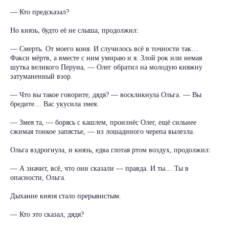
— Кто предсказал?
Но князь, будто её не слыша, продолжил:
— Смерть. От моего коня. И случилось всё в точности так…
Факси мёртв, а вместе с ним умираю и я. Злой рок или немая
шутка великого Перуна, — Олег обратил на молодую княжну
затуманенный взор.
— Что вы такое говорите, дядя? — воскликнула Ольга. — Вы
бредите… Вас укусила змея.
— Змея та, — борясь с кашлем, произнёс Олег, ещё сильнее
сжимая тонкое запястье, — из лошадиного черепа вылезла.
Ольга вздрогнула, и князь, едва глотая ртом воздух, продолжил:
— А значит, всё, что они сказали — правда. И ты… Ты в
опасности, Ольга.
Дыхание князя стало прерывистым.
— Кто это сказал, дядя?