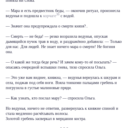
поняла ни слова.
— Мара и есть предвестник беды, — окончив ритуал, произнесла
36
ведунья и подошла к
корчаге
с водой.
— Значит она предупреждала о смерти князя?..
— Смерть — не беда! — резко возразила ведунья, опуская
дымящийся пучок трав в воду, и раздражённо добавила: — Только
для нас. Для людей. Не знает ничего мара о смерти! Не богиня
она.
— О какой же тогда беде речь? И зачем кому-то её посылать? —
опасаясь очередной вспышки гнева, тихо спросила Ольга.
— Это уже вам виднее, княжна, — ведунья вернулась к шкурам и
села, поджав под себя ноги. Взяла тонкими пальцами гребень и
погрузила в густые малиновые пряди.
— Как узнать, кто послал мару? — спросила Ольга.
Но ведунья, ничего не ответив, развернулась к княжне спиной и
стала медленно расчёсывать волосы.
Золотой гребень засверкал в мерцании костра.