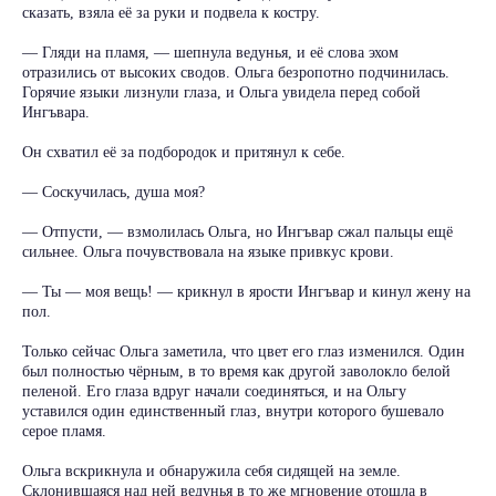
сказать, взяла её за руки и подвела к костру.
— Гляди на пламя, — шепнула ведунья, и её слова эхом
отразились от высоких сводов. Ольга безропотно подчинилась.
Горячие языки лизнули глаза, и Ольга увидела перед собой
Ингъвара.
Он схватил её за подбородок и притянул к себе.
— Соскучилась, душа моя?
— Отпусти, — взмолилась Ольга, но Ингъвар сжал пальцы ещё
сильнее. Ольга почувствовала на языке привкус крови.
— Ты — моя вещь! — крикнул в ярости Ингъвар и кинул жену на
пол.
Только сейчас Ольга заметила, что цвет его глаз изменился. Один
был полностью чёрным, в то время как другой заволокло белой
пеленой. Его глаза вдруг начали соединяться, и на Ольгу
уставился один единственный глаз, внутри которого бушевало
серое пламя.
Ольга вскрикнула и обнаружила себя сидящей на земле.
Склонившаяся над ней ведунья в то же мгновение отошла в