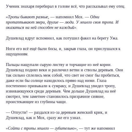
Ученик знахаря перебирал в голове всё, что рассказывал ему отец.
«
Тропы бывают разные,
— напомнил Мох. —
Одни
протаптывают звери, другие
—
люди. У лешего своя тропа. И
оказаться на ней способен не каждый».
Душевлад вдруг вспомнил, как потушил факел на берегу Ужа.
Ноги его всё ещё были босы, и, закрыв глаза, он прислушался к
ощущениям.
Пальцы нащупали сырую листву и торчащие из неё корни.
Душевлад поднял веки и различил ветви и стволы деревьев. Они
так сильно сплелись меж собой, что свет не смог бы пробиться,
даже если бы солнце находилось прямо над ними. Глаза
постепенно привыкали к сумраку, и Душевлад увидел тропу,
извивающуюся среди деревьев. Чем дольше Душевлад на неё
смотрел, тем заметнее становилось призрачное сияние,
проистекающее из глубины чащи.
— Отпусти! — раздался из-за деревьев женский крик, и
Душевлад, как и Мох, сразу же его узнал.
«Сойти с тропы лешего — губительно»,
— тут же напомнил