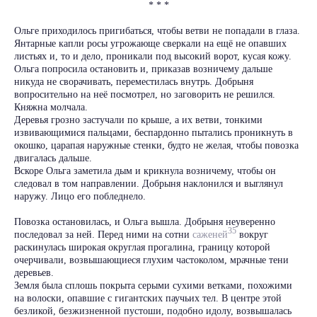
* * *
Ольге приходилось пригибаться, чтобы ветви не попадали в глаза.
Янтарные капли росы угрожающе сверкали на ещё не опавших
листьях и, то и дело, проникали под высокий ворот, кусая кожу.
Ольга попросила остановить и, приказав возничему дальше
никуда не сворачивать, переместилась внутрь. Добрыня
вопросительно на неё посмотрел, но заговорить не решился.
Княжна молчала.
Деревья грозно застучали по крыше, а их ветви, тонкими
извивающимися пальцами, беспардонно пытались проникнуть в
окошко, царапая наружные стенки, будто не желая, чтобы повозка
двигалась дальше.
Вскоре Ольга заметила дым и крикнула возничему, чтобы он
следовал в том направлении. Добрыня наклонился и выглянул
наружу. Лицо его побледнело.
Повозка остановилась, и Ольга вышла. Добрыня неуверенно
35
последовал за ней. Перед ними на сотни
саженей
вокруг
раскинулась широкая округлая прогалина, границу которой
очерчивали, возвышающиеся глухим частоколом, мрачные тени
деревьев.
Земля была сплошь покрыта серыми сухими ветками, похожими
на волоски, опавшие с гигантских паучьих тел. В центре этой
безликой, безжизненной пустоши, подобно идолу, возвышалась