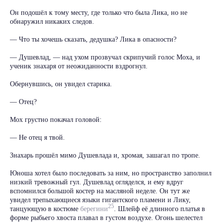
Он подошёл к тому месту, где только что была Лика, но не
обнаружил никаких следов.
— Что ты хочешь сказать, дедушка? Лика в опасности?
— Душевлад, — над ухом прозвучал скрипучий голос Моха, и
ученик знахаря от неожиданности вздрогнул.
Обернувшись, он увидел старика.
— Отец?
Мох грустно покачал головой:
— Не отец я твой.
Знахарь прошёл мимо Душевлада и, хромая, зашагал по тропе.
Юноша хотел было последовать за ним, но пространство заполнил
низкий тревожный гул. Душевлад огляделся, и ему вдруг
вспомнился большой костер на масляной неделе. Он тут же
увидел трепыхающиеся языки гигантского пламени и Лику,
25
танцующую в костюме
берегини
. Шлейф её длинного платья в
форме рыбьего хвоста плавал в густом воздухе. Огонь шелестел