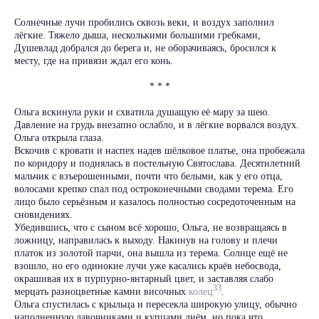
Солнечные лучи пробились сквозь веки, и воздух заполнил
лёгкие. Тяжело дыша, несколькими большими гребками,
Душевлад добрался до берега и, не оборачиваясь, бросился к
месту, где на привязи ждал его конь.
* * *
Ольга вскинула руки и схватила душащую её мару за шею.
Давление на грудь внезапно ослабло, и в лёгкие ворвался воздух.
Ольга открыла глаза.
Вскочив с кровати и наспех надев шёлковое платье, она пробежала
по коридору и поднялась в постельную Святослава. Десятилетний
мальчик с взъерошенными, почти что белыми, как у его отца,
волосами крепко спал под остроконечными сводами терема. Его
лицо было серьёзным и казалось полностью сосредоточенным на
сновидениях.
Убедившись, что с сыном всё хорошо, Ольга, не возвращаясь в
ложницу, направилась к выходу. Накинув на голову и плечи
платок из золотой парчи, она вышла из терема. Солнце ещё не
взошло, но его одинокие лучи уже касались краёв небосвода,
окрашивая их в пурпурно-янтарный цвет, и заставляя слабо
33
мерцать разноцветные камни височных
колец
.
Ольга спустилась с крыльца и пересекла широкую улицу, обычно
наполненную лавочниками и купцами днём, но пока что