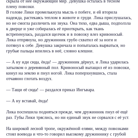
скрыла от неё окружающий мир. Девушка осталась в тесном
плену повозки.
В голове Лики промелькнула мысль о побеге, и ей вторила
надежда, растекаясь теплом в животе и груди. Лика прислушалась,
но не смогла различить ни звука. Она тихо, едва дыша, подползла
к дверце и уже собиралась её приоткрыть, как ткань
встрепенулась, раздался щелчок и в повозку влез кривоносый.
Лика отпрянула, но дружинник грубо схватил её за ноги и
потянул к себе. Девушка закричала и попыталась вырваться, но
грубые пальцы впились в неё, словно клешни.
— А ну иди сюда, ёнда! — дружинник дёрнул, и Лика ударилась
затылком о деревянный пол. Кривоносый вытащил её из повозки,
кинул на землю и пнул ногой. Лика поперхнувшись, стала
отчаянно глотать воздух.
— Тащи её сюда! — раздался приказ Ингъвара.
— А ну вставай, ёнда!
Лика поспешила подняться прежде, чем дружинник пнул её ещё
раз. Губы Лики тряслись, но ни единый звук не сорвался с её уст.
На широкой лесной тропе, окружённой елями, между повозками
стоял воевода и что-то говорил высокому дружиннику с грубой