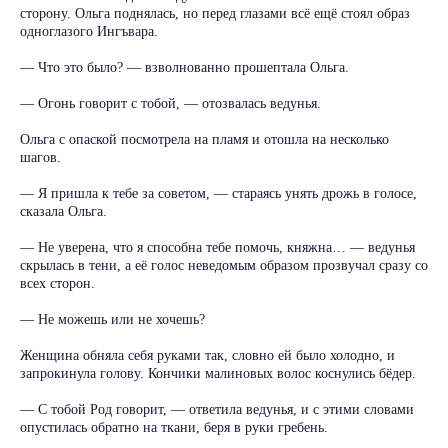
сторону. Ольга поднялась, но перед глазами всё ещё стоял образ
одноглазого Ингъвара.
— Что это было? — взволнованно прошептала Ольга.
— Огонь говорит с тобой, — отозвалась ведунья.
Ольга с опаской посмотрела на пламя и отошла на несколько
шагов.
— Я пришла к тебе за советом, — стараясь унять дрожь в голосе,
сказала Ольга.
— Не уверена, что я способна тебе помочь, княжна… — ведунья
скрылась в тени, а её голос неведомым образом прозвучал сразу со
всех сторон.
— Не можешь или не хочешь?
Женщина обняла себя руками так, словно ей было холодно, и
запрокинула голову. Кончики малиновых волос коснулись бёдер.
— С тобой Род говорит, — ответила ведунья, и с этими словами
опустилась обратно на ткани, беря в руки гребень.