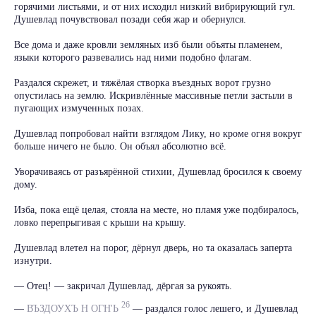
горячими листьями, и от них исходил низкий вибрирующий гул.
Душевлад почувствовал позади себя жар и обернулся.
Все дома и даже кровли земляных изб были объяты пламенем,
языки которого развевались над ними подобно флагам.
Раздался скрежет, и тяжёлая створка въездных ворот грузно
опустилась на землю. Искривлённые массивные петли застыли в
пугающих измученных позах.
Душевлад попробовал найти взглядом Лику, но кроме огня вокруг
больше ничего не было. Он объял абсолютно всё.
Уворачиваясь от разъярённой стихии, Душевлад бросился к своему
дому.
Изба, пока ещё целая, стояла на месте, но пламя уже подбиралось,
ловко перепрыгивая с крыши на крышу.
Душевлад влетел на порог, дёрнул дверь, но та оказалась заперта
изнутри.
— Отец! — закричал Душевлад, дёргая за рукоять.
26
—
ВЪЗДОУХЪ Н ОГН'Ь
— раздался голос лешего, и Душевлад