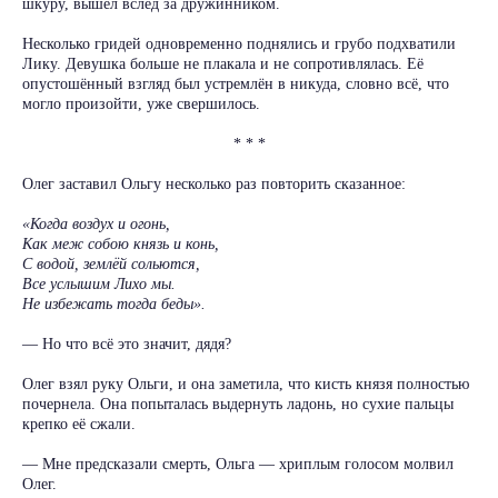
шкуру, вышел вслед за дружинником.
Несколько гридей одновременно поднялись и грубо подхватили
Лику. Девушка больше не плакала и не сопротивлялась. Её
опустошённый взгляд был устремлён в никуда, словно всё, что
могло произойти, уже свершилось.
* * *
Олег заставил Ольгу несколько раз повторить сказанное:
«Когда воздух и огонь,
Как меж собою князь и конь,
С водой, землёй сольются,
Все услышим Лихо мы.
Не избежать тогда беды».
— Но что всё это значит, дядя?
Олег взял руку Ольги, и она заметила, что кисть князя полностью
почернела. Она попыталась выдернуть ладонь, но сухие пальцы
крепко её сжали.
— Мне предсказали смерть, Ольга — хриплым голосом молвил
Олег.