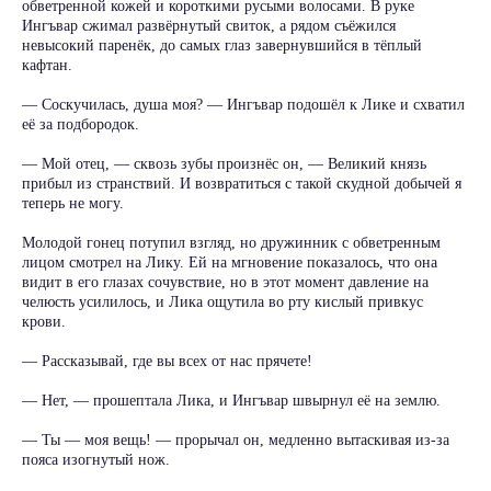
обветренной кожей и короткими русыми волосами. В руке
Ингъвар сжимал развёрнутый свиток, а рядом съёжился
невысокий паренёк, до самых глаз завернувшийся в тёплый
кафтан.
— Соскучилась, душа моя? — Ингъвар подошёл к Лике и схватил
её за подбородок.
— Мой отец, — сквозь зубы произнёс он, — Великий князь
прибыл из странствий. И возвратиться с такой скудной добычей я
теперь не могу.
Молодой гонец потупил взгляд, но дружинник с обветренным
лицом смотрел на Лику. Ей на мгновение показалось, что она
видит в его глазах сочувствие, но в этот момент давление на
челюсть усилилось, и Лика ощутила во рту кислый привкус
крови.
— Рассказывай, где вы всех от нас прячете!
— Нет, — прошептала Лика, и Ингъвар швырнул её на землю.
— Ты — моя вещь! — прорычал он, медленно вытаскивая из-за
пояса изогнутый нож.