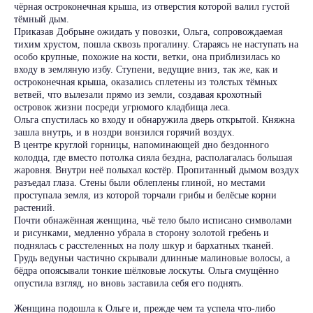
чёрная остроконечная крыша, из отверстия которой валил густой
тёмный дым.
Приказав Добрыне ожидать у повозки, Ольга, сопровождаемая
тихим хрустом, пошла сквозь прогалину. Стараясь не наступать на
особо крупные, похожие на кости, ветки, она приблизилась ко
входу в земляную избу. Ступени, ведущие вниз, так же, как и
остроконечная крыша, оказались сплетены из толстых тёмных
ветвей, что вылезали прямо из земли, создавая крохотный
островок жизни посреди угрюмого кладбища леса.
Ольга спустилась ко входу и обнаружила дверь открытой. Княжна
зашла внутрь, и в ноздри вонзился горячий воздух.
В центре круглой горницы, напоминающей дно бездонного
колодца, где вместо потолка сияла бездна, располагалась большая
жаровня. Внутри неё полыхал костёр. Пропитанный дымом воздух
разъедал глаза. Стены были облеплены глиной, но местами
проступала земля, из которой торчали грибы и белёсые корни
растений.
Почти обнажённая женщина, чьё тело было исписано символами
и рисунками, медленно убрала в сторону золотой гребень и
поднялась с расстеленных на полу шкур и бархатных тканей.
Грудь ведуньи частично скрывали длинные малиновые волосы, а
бёдра опоясывали тонкие шёлковые лоскуты. Ольга смущённо
опустила взгляд, но вновь заставила себя его поднять.
Женщина подошла к Ольге и, прежде чем та успела что-либо