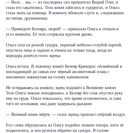
— Волх… вы, — из последних сил прошептал Вещий Олег, и
глаза его закатились. Тело князя забилось в судорогах, и Ольга
стала звать на помощь. В комнату вбежали слуги и, следовавшие
по пятам, дружинники.
— Приведите Белояра, скорей! — приказала Ольга и отошла в
угол комнаты. Её тело сотрясала крупная дрожь.
Ольга села на резной сундук, укрытый небесно-голубой парчóй,
опустила лицо в ладони и отняла их только тогда, когда из
коридора донёсся голос жреца.
Ольга встала. В ложницу вошёл Белояр Криворог, облачённый в
ниспадающий до самых ног чёрный аксамитовый плащ с
неизменно накинутым на голову капюшоном.
Не оглядываясь на княжну, жрец подошёл к Великому князю.
Тело Олега лежало неподвижно, и Белояр без слов опустил руку
ему на грудь. Ольге показалось, что время остановилось, и сама
того не осознавая, она даже задержала дыхание.
— Великий князь мёртв, — голос жреца пронзил спёртый воздух.
Его слова обрушились на Ольгу подобно лезвию топора, ноги её
подкосились, и она рухнула обратно на сундук. В голове