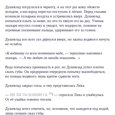
Душевлад погрузился в черноту, и на этот раз кожу обожгло
холодом, а кислород перестал поступать в лёгкие. Перед глазами
возникли пузырьки воздуха и устремились вверх. Душевлад
попытался плыть за ними, но что-то тянуло его ко дну. Ученик
знахаря опустил голову и увидел, что водоросли, похожие на
огромные посиневшие пальцы, удерживают его за голени.
Душевлад изо всех сил дёрнулся вверх, но хватка водяного ничуть
не ослабла.
«К водяному со всем почтением надо,
— терпеливо напомнил
знахарь. —
А то любит он иногда пошалить…»
Вода попыталась проникнуть в рот, но Душевлад успел плотно
сжать губы. Он предпринял очередную попытку высвободиться,
но пальцы водяного лишь крепче сдавили ноги.
Душевлад закрыл глаза, и ему представилась Лика.
30
—
НИ ЛИ ТЫ БОИШИ СА
? — спросила Лика и улыбнулась.
От её улыбки повеяло теплом.
Душевлад хотел ответить, но, вспомнив, что находится под водой,
лишь сильнее сжал губы.