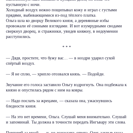
пустынную с ночи.
Холодный воздух нежно пощипывал кожу и играл с густыми
прядями, выбивающимися из-под тёплого платка.
Ольга шла ко дворцу Великого князя, а деревянные избы
провожали её сонными взглядами. И вот изумрудными сводами
сверкнул дворец, и стражники, увидев княжну, в недоумении
расступились.
* * *
— Дядя, простите, что бужу вас… — в ноздри ударил сухой
спёртый воздух.
— Я не сплю, — хрипло отозвался князь. — Подойди.
Звучание его голоса заставило Ольгу вздрогнуть. Она подбежала к
князю и опустилась рядом с ним на ковры.
— Надо послать за жрецами, — сказала она, ужаснувшись
бледности князя.
— На это нет времени, Ольга. Слушай меня внимательно. Слушай
и запоминай. Ты должна в точности передать Ингъвару эти слова.
Повторяй за мной, — и, не дожидаясь ответа, Олег, закрыв глаза,