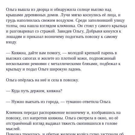
Ольга вышла из дворца и обнаружила солнце высоко над
крышами деревянных домов. Лучи мягко коснулись её лица, и
грудь наполнилась свежим воздухом. Среди заполнившей улицу
толпы, она нашла взглядом ключника. Он стоял у самого крыльца
и разговаривал со стражей. Завидев Ольгу, Добрыня кинулся к
лошадям и приказал возничему подогнать повозку к самому
входу.
— Княжна, дайте вам помогу, — молодой крепкий парень в
высоких сапогах и жилете из плотной кожи, подпоясанный
несколькими ремнями с металлическими бляхами, подбежал к
крыльцу и подал Ольге широкую ладонь.
Ольга опёрлась на неё и села в повозку.
— Куда путь держим, княжна?
— Нужно выехать из города, — туманно ответила Ольга.
Ключник передал распоряжение возничему и, взобравшись на
повозку, сел напротив княжны. Ольга смотрела в окно, но её
отстранённый взгляд выдавал тяжесть скопившихся в голове
мыслей.
Повозка тронулась, и обитые железом колёса гулко застучали об