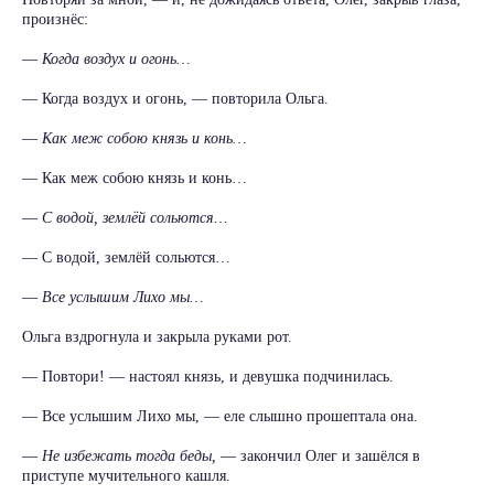
произнёс:
—
Когда воздух и огонь…
— Когда воздух и огонь, — повторила Ольга.
—
Как меж собою князь и конь…
— Как меж собою князь и конь…
—
С водой, землёй сольются…
— С водой, землёй сольются…
—
Все услышим Лихо мы…
Ольга вздрогнула и закрыла руками рот.
— Повтори! — настоял князь, и девушка подчинилась.
— Все услышим Лихо мы, — еле слышно прошептала она.
—
Не избежать тогда беды,
— закончил Олег и зашёлся в
приступе мучительного кашля.