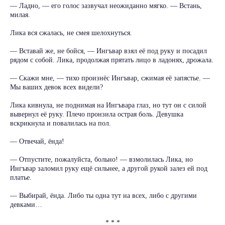
— Ладно, — его голос зазвучал неожиданно мягко. — Встань,
милая.
Лика вся сжалась, не смея шелохнуться.
— Вставай же, не бойся, — Ингъвар взял её под руку и посадил
рядом с собой. Лика, продолжая прятать лицо в ладонях, дрожала.
— Скажи мне, — тихо произнёс Ингъвар, сжимая её запястье. —
Мы ваших девок всех видели?
Лика кивнула, не поднимая на Ингъвара глаз, но тут он с силой
вывернул её руку. Плечо пронзила острая боль. Девушка
вскрикнула и повалилась на пол.
— Отвечай, ёнда!
— Отпустите, пожалуйста, больно! — взмолилась Лика, но
Ингъвар заломил руку ещё сильнее, а другой рукой залез ей под
платье.
— Выбирай, ёнда. Либо ты одна тут на всех, либо с другими
девками…
* * *