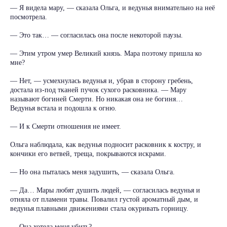
— Я видела мару, — сказала Ольга, и ведунья внимательно на неё
посмотрела.
— Это так… — согласилась она после некоторой паузы.
— Этим утром умер Великий князь. Мара поэтому пришла ко
мне?
— Нет, — усмехнулась ведунья и, убрав в сторону гребень,
достала из-под тканей пучок сухого расковника. — Мару
называют богиней Смерти. Но никакая она не богиня…
Ведунья встала и подошла к огню.
— И к Смерти отношения не имеет.
Ольга наблюдала, как ведунья подносит расковник к костру, и
кончики его ветвей, треща, покрываются искрами.
— Но она пыталась меня задушить, — сказала Ольга.
— Да… Мары любят душить людей, — согласилась ведунья и
отняла от пламени травы. Повалил густой ароматный дым, и
ведунья плавными движениями стала окуривать горницу.
— Она хотела меня убить?