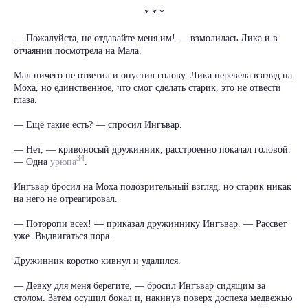
* * *
— Пожалуйста, не отдавайте меня им! — взмолилась Лика и в
отчаянии посмотрела на Мала.
Мал ничего не ответил и опустил голову. Лика перевела взгляд на
Моха, но единственное, что смог сделать старик, это не отвести
глаза.
— Ещё такие есть? — спросил Ингъвар.
— Нет, — кривоносый дружинник, расстроенно покачал головой.
34
— Одна
урюпа
.
Ингъвар бросил на Моха подозрительный взгляд, но старик никак
на него не отреагировал.
— Поторопи всех! — приказал дружиннику Ингъвар. — Рассвет
уже. Выдвигаться пора.
Дружинник коротко кивнул и удалился.
— Девку для меня берегите, — бросил Ингъвар сидящим за
столом. Затем осушил бокал и, накинув поверх доспеха медвежью