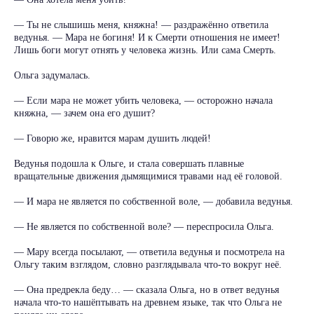
— Ты не слышишь меня, княжна! — раздражённо ответила
ведунья. — Мара не богиня! И к Смерти отношения не имеет!
Лишь боги могут отнять у человека жизнь. Или сама Смерть.
Ольга задумалась.
— Если мара не может убить человека, — осторожно начала
княжна, — зачем она его душит?
— Говорю же, нравится марам душить людей!
Ведунья подошла к Ольге, и стала совершать плавные
вращательные движения дымящимися травами над её головой.
— И мара не является по собственной воле, — добавила ведунья.
— Не является по собственной воле? — переспросила Ольга.
— Мару всегда посылают, — ответила ведунья и посмотрела на
Ольгу таким взглядом, словно разглядывала что-то вокруг неё.
— Она предрекла беду… — сказала Ольга, но в ответ ведунья
начала что-то нашёптывать на древнем языке, так что Ольга не