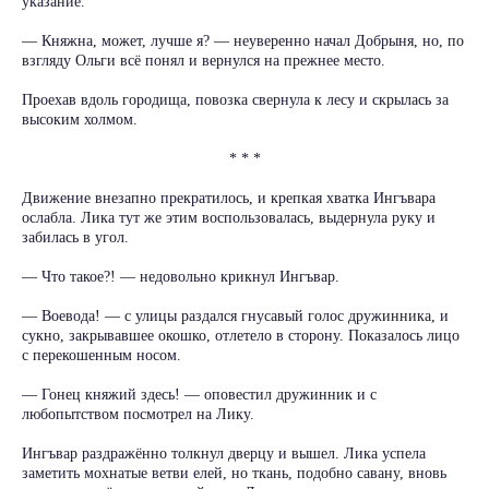
указание.
— Княжна, может, лучше я? — неуверенно начал Добрыня, но, по
взгляду Ольги всё понял и вернулся на прежнее место.
Проехав вдоль городища, повозка свернула к лесу и скрылась за
высоким холмом.
* * *
Движение внезапно прекратилось, и крепкая хватка Ингъвара
ослабла. Лика тут же этим воспользовалась, выдернула руку и
забилась в угол.
— Что такое?! — недовольно крикнул Ингъвар.
— Воевода! — с улицы раздался гнусавый голос дружинника, и
сукно, закрывавшее окошко, отлетело в сторону. Показалось лицо
с перекошенным носом.
— Гонец княжий здесь! — оповестил дружинник и с
любопытством посмотрел на Лику.
Ингъвар раздражённо толкнул дверцу и вышел. Лика успела
заметить мохнатые ветви елей, но ткань, подобно савану, вновь