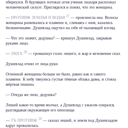
обернулся. В бурлящих потоках огня ученик знахаря распознал
человеческий силуэт. Пригляделся и понял, что это женщина.
27
—
ПРОТИВЖ ЗЕМЛЬЯ Н ВОДЬЯ
— произнесла она. Волосы
женщины развевались в пламени и, сливаясь с ним, казались
бесконечными. Душевлад ощутил на себе её пылающий взгляд.
— Что это значит, дедушка? — крикнул Душевлад, закрывая
руками лицо.
28
—
ЛИХЪ
— громыхнул голос лешего, и жар в мгновение спал.
Душевлад отнял от лица руки.
Огненной женщины больше не было, равно как и самого
пламени. К небу тянулись густые тёмные облака дыма, и стояла
мёртвая тишина.
— Откуда же лихо, дедушка?
Леший какое-то время молчал, а Душевлад с ужасом озирался,
разглядывая окружающее его пепелище.
29
—
ТЪ ПРОТИВЖ
— сказал леший, и земля под Душевладом
вдруг провалилась.