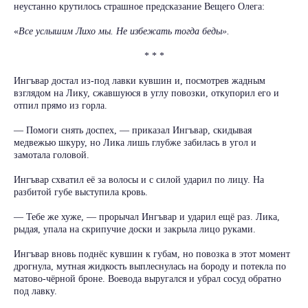
неустанно крутилось страшное предсказание Вещего Олега:
«
Все услышим Лихо мы. Не избежать тогда беды».
* * *
Ингъвар достал из-под лавки кувшин и, посмотрев жадным
взглядом на Лику, сжавшуюся в углу повозки, откупорил его и
отпил прямо из горла.
— Помоги снять доспех, — приказал Ингъвар, скидывая
медвежью шкуру, но Лика лишь глубже забилась в угол и
замотала головой.
Ингъвар схватил её за волосы и с силой ударил по лицу. На
разбитой губе выступила кровь.
— Тебе же хуже, — прорычал Ингъвар и ударил ещё раз. Лика,
рыдая, упала на скрипучие доски и закрыла лицо руками.
Ингъвар вновь поднёс кувшин к губам, но повозка в этот момент
дрогнула, мутная жидкость выплеснулась на бороду и потекла по
матово-чёрной броне. Воевода выругался и убрал сосуд обратно
под лавку.