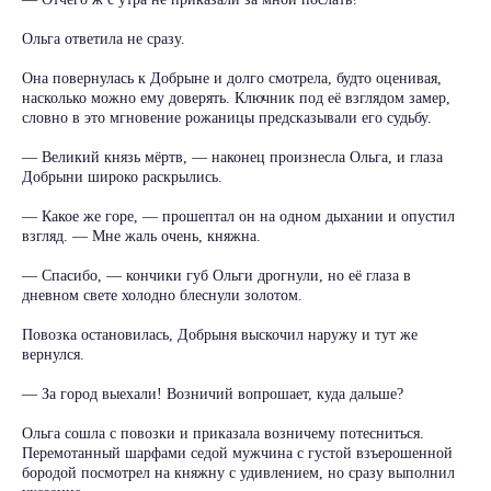
Ольга ответила не сразу.
Она повернулась к Добрыне и долго смотрела, будто оценивая,
насколько можно ему доверять. Ключник под её взглядом замер,
словно в это мгновение рожаницы предсказывали его судьбу.
— Великий князь мёртв, — наконец произнесла Ольга, и глаза
Добрыни широко раскрылись.
— Какое же горе, — прошептал он на одном дыхании и опустил
взгляд. — Мне жаль очень, княжна.
— Спасибо, — кончики губ Ольги дрогнули, но её глаза в
дневном свете холодно блеснули золотом.
Повозка остановилась, Добрыня выскочил наружу и тут же
вернулся.
— За город выехали! Возничий вопрошает, куда дальше?
Ольга сошла с повозки и приказала возничему потесниться.
Перемотанный шарфами седой мужчина с густой взъерошенной
бородой посмотрел на княжну с удивлением, но сразу выполнил