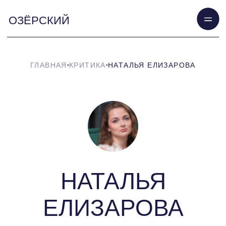
ОЗЁРСКИЙ
ГЛАВНАЯ
КРИТИКА
НАТАЛЬЯ ЕЛИЗАРОВА
НАТАЛЬЯ
ЕЛИЗАРОВА
Поэт, прозаик, переводчик, соредактор
сербского журнала «Жрнов», член
оргкомитета премии «Антоновка.40+»,
лауреат межд. и российских литературных
конкурсов и премий