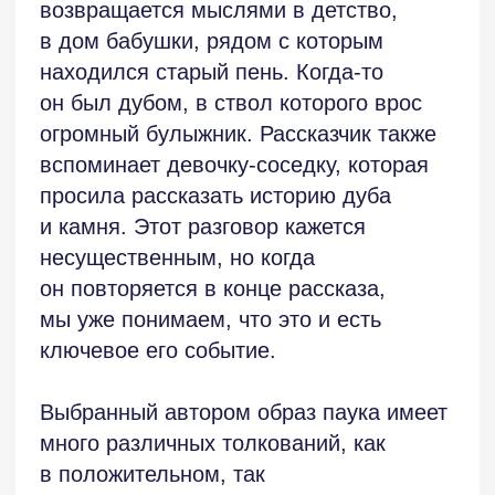
делом богоугодным или убийством,
грехом? На эти вопросы должен
ответить сам себе рассказчик.
И помнить, что «каждое действие
порождает последствия».
Стиль рассказа мне импонирует. Если
говорить о языке, то превалируют
сложные предложения, нет переизбытка
обособлений. Избыточно употребление
слова «кажется», пусть и в разных
«МЕСТО»
синтаксических ролях, но везде
выражающего чувство неуверенности
говорящего. Не знаю, умышленный ли
Рассказ «Место» выстроен в виде
это приём. Выглядит, скорее, как
монолога, я бы даже назвала это
повтор. Если бы я выступала
проборматыванием. Мы не знаем, кто
редактором рассказа, я бы предложила
этот рассказчик, что ждёт неизвестного
автору убрать две банальные фразы
поезда в неведомом месте
в начале и в конце текста: «Но время
и разговаривает с невидимыми
безжалостно не только к людям»
собеседниками. Манера этого монолога
и «теперь всё ясно».
напоминает «Школу для дураков» Саши
Соколова.