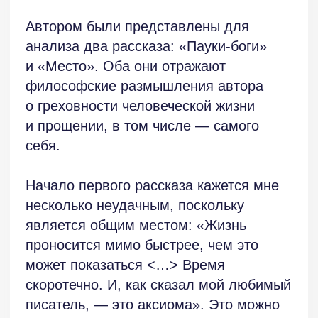
может показаться <…> Время
скоротечно. И, как сказал мой любимый
писатель, — это аксиома». Это можно
назвать литературным штампом. Если
автор хотел загадать читателю загадку
о том, кто его любимый писатель,
то разгадывать её нет особого желания.
Далее мы узнаём, что рассказчик
находится в поезде, но хотел бы быть
где-то в другом месте. Упоминание
космического корабля и далёкой
планеты даёт нам возможность
предположить, что это будет
фантастический рассказ, но я бы скорее
отнесла его к жанру мистики, поскольку
в данном рассказе важнее
символическая и духовная
составляющая, чем создание иного
мира.
Хотелось бы отметить несоответствия