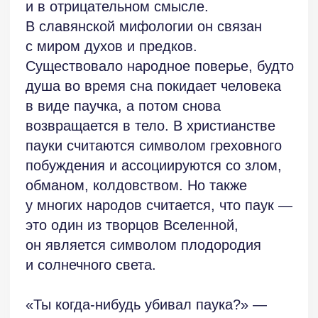
Железная дорога выступает метафорой
жизненного пути человека, где
отмеренное время и «конечная
станция» не определены. Люди всегда
чего-то ждут, вот и в этом рассказе они
ждут неопределённого будущего,
а потом исчезают. Можно
предположить, что бетонные скамьи без
спинок — это плиты, надгробия: «И хоть
поезда я не видел, многие куда-то
делись… Может, им надоело ждать?
И они ушли? Только куда отсюда можно
уйти?..». То есть люди просто устали
ждать и ушли — умерли.
Двоякое чувство вызывает образ
Дежурного. Он назван «служащим».
Не оттого ли, что он выполняет
определённую «социальную» функцию
наподобие Харона? Но почему
он посмотрел на рассказчика «как-то