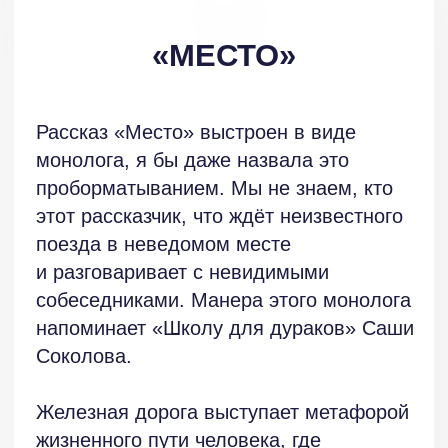
Дежурный — это Бог? Но он не может
быть суетливым служащим. Вопросы
к рассказу есть, но если есть вопросы,
то читатель будет искать ответы как
в тексте, так и между строк.
«Пустить себя в поезд» — то же, что
ответить на вопрос паука
в предыдущем рассказе, дать себе
право помнить и говорить правду; нести
свой «багаж», который никак
невозможно сбросить; понимать, что
в жизни считать ошибкой и виной;
и простить, наконец, самого себя. Автор
взялся за сложную тему, с которой,
на мой взгляд, успешно справился
и в том, и в другом произведении.
Что касается языка второго рассказа,
то в нём есть недопустимая постановка
знаков препинания — знак вопроса
после восклицательного знака: «Где
мой поезд!?». И во всём упомянутом