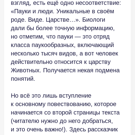
и в отрицательном смысле.
В славянской мифологии он связан
с миром духов и предков.
Существовало народное поверье, будто
душа во время сна покидает человека
в виде паучка, а потом снова
возвращается в тело. В христианстве
пауки считаются символом греховного
побуждения и ассоциируются со злом,
обманом, колдовством. Но также
у многих народов считается, что паук —
это один из творцов Вселенной,
он является символом плодородия
и солнечного света.
«Ты когда-нибудь убивал паука?» —
вопрос возникает внезапно
и повторяется в рассказе тридцать два
раза, накапливая раздражение
читателя. Это очень удачный приём, как
и возвращение к истории с девочкой
и продолжению разговора с ней.
Можно ли убить паука? Является ли это