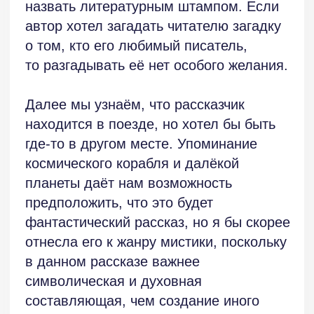
в экспозиции и завязке рассказа. Автор
противоречит сам себе, когда говорит:
«Но фантазии на то и нужны, чтобы
не сойти с ума. <…> Оружие против
химеры». В словаре Даля читаем:
«Химера — фантазия, мечта,
нелепость, пустая выдумка».
Следовательно, фантазия не может
быть оружием против фантазии.
Молочно-белый туман, окутывающий
поезд, напоминает рассказчику паутину,
здесь же появляется и маленький
паучок на стекле. И здесь же, на мой
взгляд, есть ещё одно несоответствие:
«Пауки и люди. Уникальные в своём
роде. Виде. Царстве…». Биологи
дали бы более точную информацию,
но отметим, что пауки — это отряд
класса паукообразных, включающий
несколько тысяч видов, а вот человек
действительно относится к царству
Животных. Получается некая подмена
понятий.