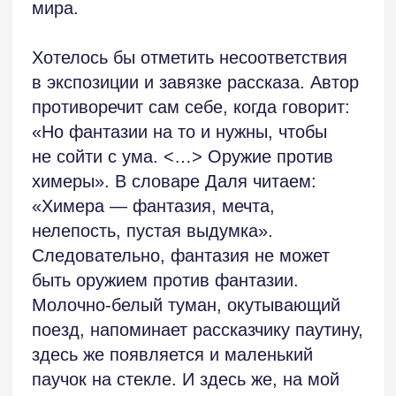
Но всё это лишь вступление
к основному повествованию, которое
начинается со второй страницы текста
(читателю нужно до него добраться,
и это очень важно!). Здесь рассказчик
возвращается мыслями в детство,
в дом бабушки, рядом с которым
находился старый пень. Когда-то
он был дубом, в ствол которого врос
огромный булыжник. Рассказчик также
вспоминает девочку-соседку, которая
просила рассказать историю дуба
и камня. Этот разговор кажется
несущественным, но когда
он повторяется в конце рассказа,
мы уже понимаем, что это и есть
ключевое его событие.
Выбранный автором образ паука имеет
много различных толкований, как
в положительном, так