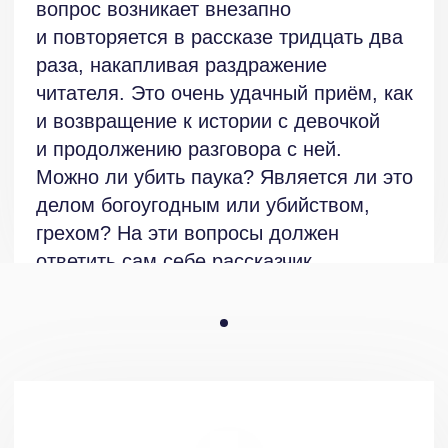
странно», словно он и не человек
вовсе? И почему «языка… не понял»?
Возможно потому, что рассказчик
не существует в человеческом теле:
он дух, призрак? Можно предположить
и альтернативный вариант, когда
Дежурный олицетворяет собой систему:
условное государство, власть,
принимающую решение за человека, —
некий орган, на который
перекладывается ответственность.
Но автор уточняет: «зависит всё
не от начальника поезда, и даже
не от проводника, и не от Дежурного,
а от того, готовы ли мы сами пустить
себя в поезд». То есть появляются
в рассказе ещё и начальник поезда
и проводник, но лишь Дежурный
указывается везде с прописной буквы.
Значит, он главный. Если мы обратимся
к христианству и предположим, что
всё же проводник — это Харон, тогда