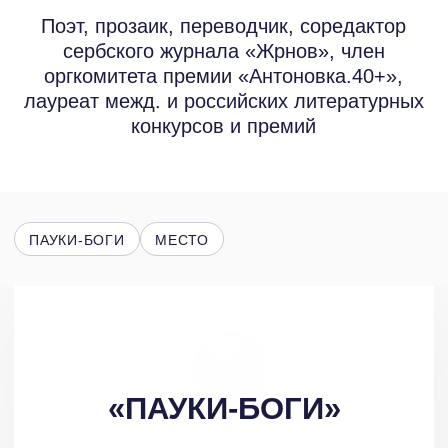
ПАУКИ-БОГИ
МЕСТО
«ПАУКИ-БОГИ»
Автором были представлены для
анализа два рассказа: «Пауки-боги»
и «Место». Оба они отражают
философские размышления автора
о греховности человеческой жизни
и прощении, в том числе — самого
себя.
Начало первого рассказа кажется мне
несколько неудачным, поскольку
является общим местом: «Жизнь
проносится мимо быстрее, чем это