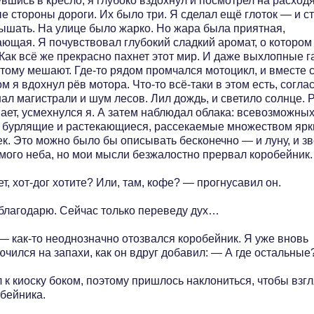
вшись в кресло, я глубоко вздохнул и посмотрел на расхо
е стороны дороги. Их было три. Я сделал ещё глоток — и с
дышать. На улице было жарко. Но жара была приятная,
ающая. Я почувствовал глубокий сладкий аромат, о котором
Как всё же прекрасно пахнет этот мир. И даже выхлопные г
 тому мешают. Где-то рядом промчался мотоцикл, и вместе 
м я вдохнул рёв мотора. Что-то всё-таки в этом есть, согла
ал магистрали и шум лесов. Лил дождь, и светило солнце. 
вает, усмехнулся я. А затем наблюдал облака: всевозможны
, бурлящие и растекающиеся, рассекаемые множеством ярк
к. Это можно было бы описывать бесконечно — и луну, и зв
амого неба, но мои мысли безжалостно прервал коробейник.
, хот-дог хотите? Или, там, кофе? — прогнусавил он.
 благодарю. Сейчас только переведу дух…
— как-то неоднозначно отозвался коробейник. Я уже вновь
чился на запахи, как он вдруг добавил: — А где остальные
 к киоску боком, поэтому пришлось наклониться, чтобы взг
обейника.