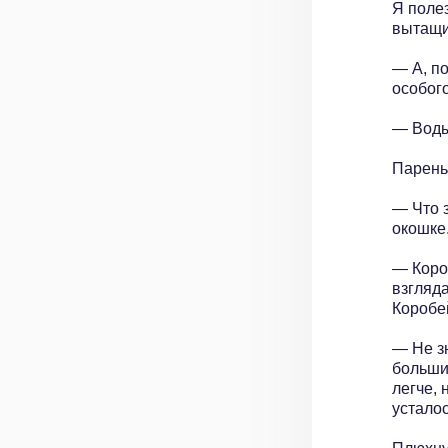
Я поле
вытащи
— А, по
особого
— Воды
Парень 
— Что з
окошке
— Коро
взгляда
Коробей
— Не з
больших
легче,
усталос