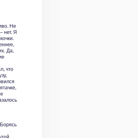
иво. Не
— нет. Я
кочки.
еннее,
х. Да,
ие
л, что
зу,
овился
ятачке,
не
азалось
 Борясь
утой