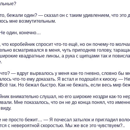
льные?
о, бежали один? — сказал он с таким удивлением, что это 
лось мне возмутительным.
 Не один, конечно…
 что коробейник спросит что-то ещё, но он почему-то молча
ельно всматривался в меня, чуть приподняв голову, тараща
широкие квадратные линзы, а рука с щипцами так и повисла
.
что? — вдруг вырвалось у меня как-то гневно, словно бы м
лось что-то ему доказать. Я встал и подошёл к киоску. — Не
Всё так. Но бежал быстро. Как не бежать, если весь мир б
йник внимательно слушал, но его широкие ноздри как-то не
вали. Мне показалось, что он не до конца понял, что именн
виду.
 не просто бежит… — Я почесал затылок и пригладил воло
тся с невероятной скоростью. Мы же все это чувствуем?..