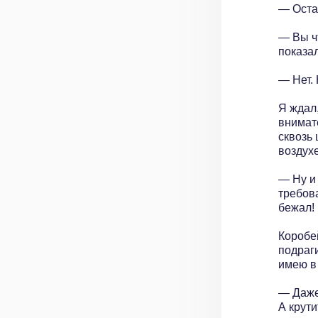
— Оста
— Вы чт
показа
— Нет.
Я ждал,
внимат
сквозь 
воздухе
— Ну и 
требова
бежал! 
Коробе
подраги
имею в 
— Даже
А крути