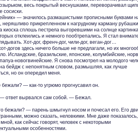
козырьком, весь покрытый веснушками, переворачивал щи
е сосиски.
ейник» — значилось размашистыми прописными буквами на
, неряшливо прикрепленном к нагрудному карману рубашки
а киоска сплошь пестрела выгоревшими на солнце картинк
оторых отклеились и немного пообтрепались. Я стал внимат
лядывать. Хот-дог, френч-дог, чили-дог, веган-дог…
от-догов здесь ничего больше не предлагали, но их многоо
ло. Исландские, бразильские, японские, колумбийские, нор
 папуа-новогвинейские. Я снова посмотрел на молодого чел
 на бейдж с непонятным словом, размышляя, как лучше
ься, но он опередил меня.
 бежали? — как-то угрюмо прогнусавил он.
 — ответ вырвался сам собой. — Бежал.
го бежали? — парень шмыгнул носом и почесал его. Его дв
транными, можно сказать, неловкими. Мне даже показалось,
мной, как сейчас говорят, человек с некоторыми
ектуальными особенностями.