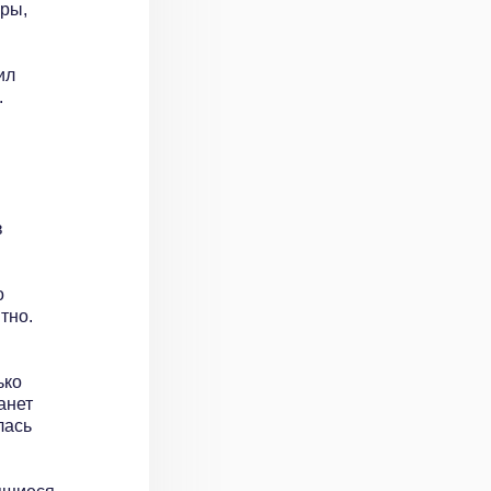
юры,
ил
.
в
о
тно.
ько
анет
лась