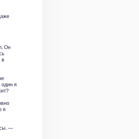
даже
л. Он
сь
 в
не
 один я
ежит?
рвно
о я
сы. —