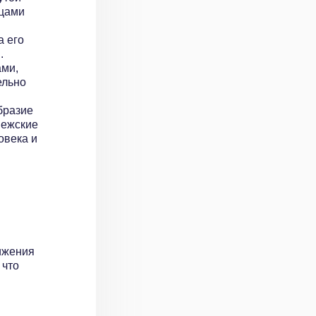
пцами
 его
.
ами,
ельно
бразие
вежские
овека и
ижения
 что