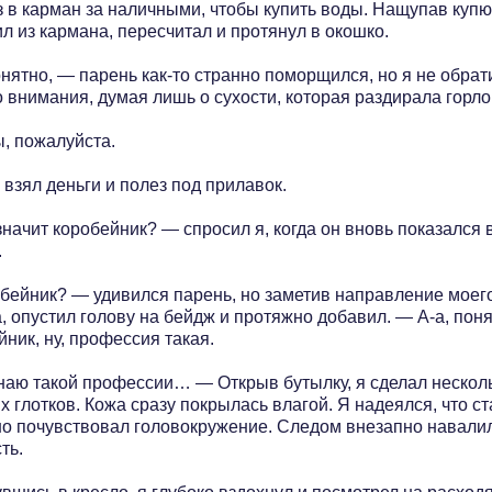
з в карман за наличными, чтобы купить воды. Нащупав куп
л из кармана, пересчитал и протянул в окошко.
нятно, — парень как-то странно поморщился, но я не обрат
 внимания, думая лишь о сухости, которая раздирала горло
, пожалуйста.
взял деньги и полез под прилавок.
начит коробейник? — спросил я, когда он вновь показался 
.
бейник? — удивился парень, но заметив направление моег
, опустил голову на бейдж и протяжно добавил. — А-а, поня
ник, ну, профессия такая.
наю такой профессии… — Открыв бутылку, я сделал нескол
 глотков. Кожа сразу покрылась влагой. Я надеялся, что ст
 но почувствовал головокружение. Следом внезапно навали
ть.