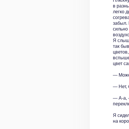
Плюхну
в разны
легко 
согрев
забыл. 
сильно
воздухо
Я слыш
так бы
цветов
вспыше
цвет с
— Может
— Нет,
— А-а, 
переклю
Я сидел
на кор