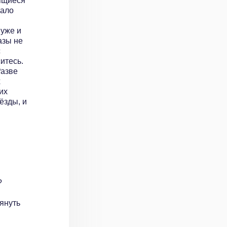
дящиеся
тало
 уже и
азы не
с
ситесь.
Разве
х
их
ёзды, и
?
лянуть