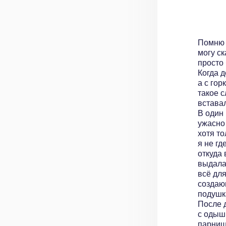
Помню т
могу ск
просто 
Когда д
а с гор
такое с
вставал
В один 
ужасно 
хотя то
я не гд
откуда 
выдала
всё для
создаю
подушк
После 
с одыш
парниш