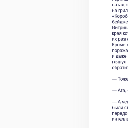
назад 
на грил
«Короб
бейдже
Витрин
края к
их разг
Кроме х
поража
и даже
глянул
обратит
— Тоже
— Ага,
— А че
были с
передо 
интелл