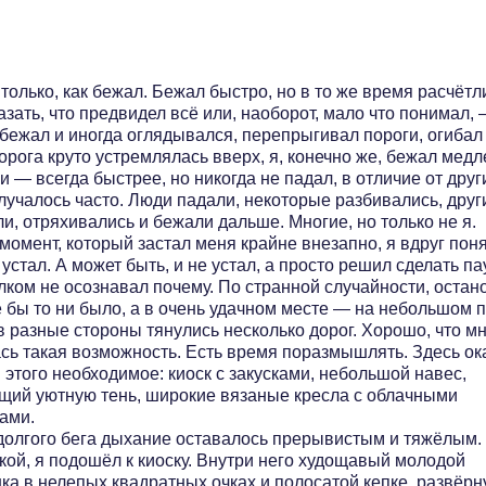
олько, как бежал. Бежал быстро, но в то же время расчётл
азать, что предвидел всё или, наоборот, мало что понимал, 
бежал и иногда оглядывался, перепрыгивал пороги, огибал 
орога круто устремлялась вверх, я, конечно же, бежал медл
ки — всегда быстрее, но никогда не падал, в отличие от други
лучалось часто. Люди падали, некоторые разбивались, друг
и, отряхивались и бежали дальше. Многие, но только не я.
момент, который застал меня крайне внезапно, я вдруг поня
устал. А может быть, и не устал, а просто решил сделать пау
лком не осознавал почему. По странной случайности, остан
е бы то ни было, а в очень удачном месте — на небольшом п
в разные стороны тянулись несколько дорог. Хорошо, что м
сь такая возможность. Есть время поразмышлять. Здесь ок
 этого необходимое: киоск с закусками, небольшой навес,
щий уютную тень, широкие вязаные кресла с облачными
ами.
долгого бега дыхание оставалось прерывистым и тяжёлым.
кой, я подошёл к киоску. Внутри него худощавый молодой
ка в нелепых квадратных очках и полосатой кепке, развёрн