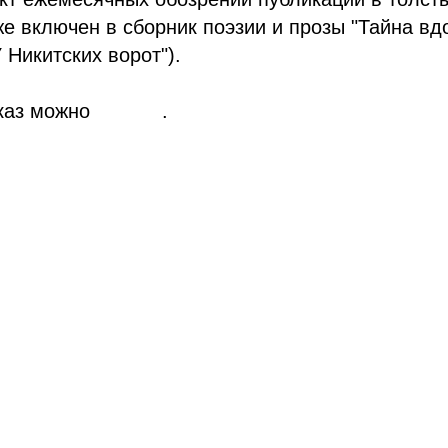
же включен в сборник поэзии и прозы "Тайна вд
 Никитских ворот").
каз можно
ЗДЕСЬ
.
Главная
Рассказы
Роман
«Безымянные»
Княгиня Огня
Об
авторе
Критика