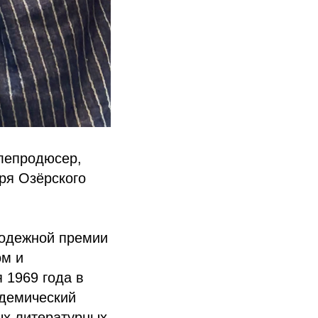
елепродюсер,
оря Озёрского
лодежной премии
ом и
 1969 года в
адемический
ых литературных