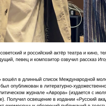
советский и российский актёр театра и кино, т
дущий, певец и композитор озвучил рассказ Иг
» вошёл в длинный список Международной мо
 был опубликован в литературно-художественн
итическом журнале «Аврора» (издается с июля
е). Получил освещение в издании «Русский ак
кт ежемесячных обозрений публикаций в толст