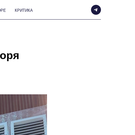
А
горя