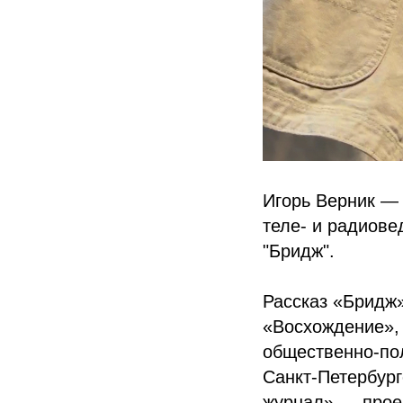
Игорь Верник — 
теле- и радиове
"Бридж".
Рассказ «Бридж
«Восхождение»,
общественно-пол
Санкт-Петербург
журнал» — прое