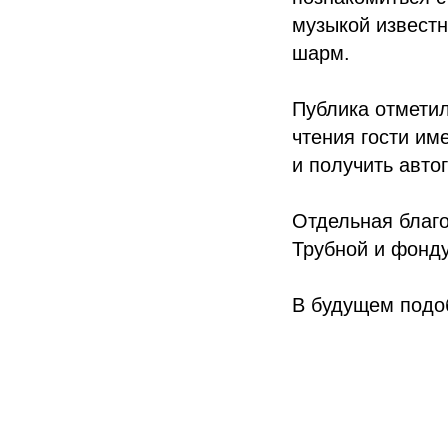
музыкой известн
шарм.
Публика отмети
чтения гости им
и получить авто
Отдельная благо
Трубной и фонду 
В будущем подо