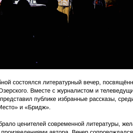
бной состоялся литературный вечер, посвящён
 Озерского. Вместе с журналистом и телеведу
представил публике избранные рассказы, сред
Место» и «Бридж».
брало ценителей современной литературы, же
с произведениями автора. Вечер сопровождался