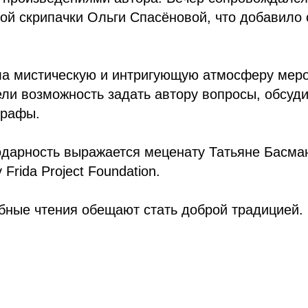
ой скрипачки Ольги Спасёновой, что добавило
ла мистическую и интригующую атмосферу меро
ели возможность задать автору вопросы, обсуд
графы.
дарность выражается меценату Татьяне Басман
Frida Project Foundation.
бные чтения обещают стать доброй традицией.
Главная
Рассказы
Роман
«Безымянные»
Княгиня Огня