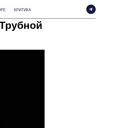
А
 Трубной