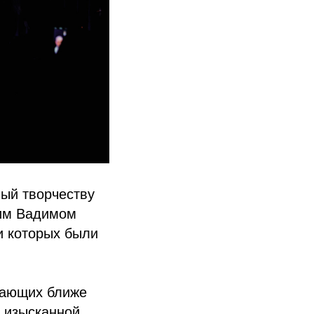
ный творчеству
щим Вадимом
и которых были
лающих ближе
 изысканной